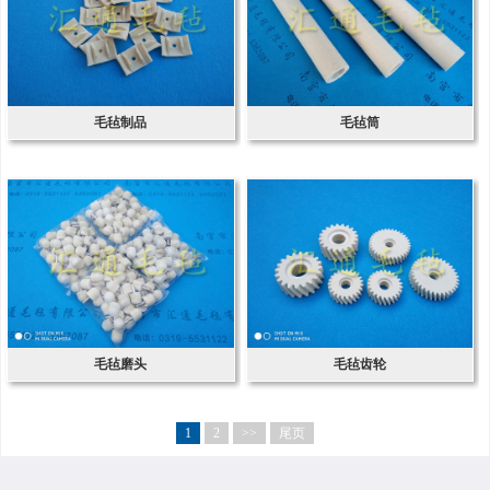
毛毡制品
毛毡筒
毛毡磨头
毛毡齿轮
1
2
>>
尾页