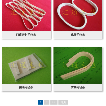
门窗密封毛毡条
化纤毛毡条
储油毛毡条
防震毛毡条
1
2
>>
尾页