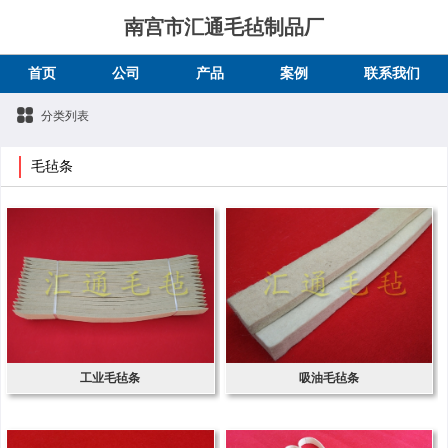
南宫市汇通毛毡制品厂
首页
公司
产品
案例
联系我们
分类列表
毛毡条
工业毛毡条
吸油毛毡条