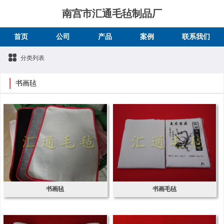
南宫市汇通毛毡制品厂
首页
公司
产品
案例
联系我们
分类列表
书画毡
书画毡
书画毛毡