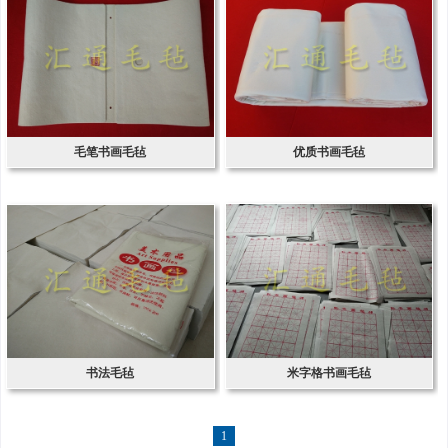
毛笔书画毛毡
优质书画毛毡
书法毛毡
米字格书画毛毡
1