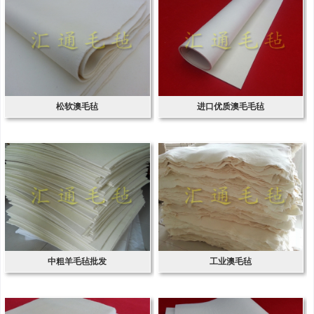
松软澳毛毡
进口优质澳毛毛毡
中粗羊毛毡批发
工业澳毛毡