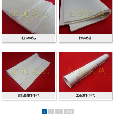
进口澳毛毡
松软毛毡
高品质澳毛毛毡
工业澳毛毛毡
1
2
>>
尾页