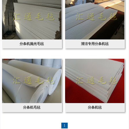
分条机抛光毛毡
清洁专用分条机毡
分条机毛毡
分条机毡
1