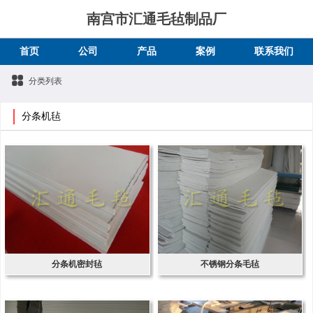
南宫市汇通毛毡制品厂
首页
公司
产品
案例
联系我们
分类列表
分条机毡
分条机密封毡
不锈钢分条毛毡